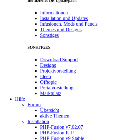
Inoffizielles DE Updatepack
Informationen
Installation und Updates
Infusionen, Mods und Panels
Themes und Designs
Sonstiges
SONSTIGES
Download Support
Designs
Projektvorstellung
Ideen
Offtopic
Portalvorstellung
Marktplatz
Hilfe
Forum
Übersicht
aktive Themen
Installation
PHP-Fusion v7.02.07
PHP-Fusion IUP
PHP-Fusion v9 Stable