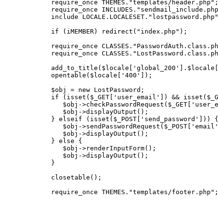
require_once THEMES."templates/header.php"
require_once INCLUDES."sendmail_include.ph
include LOCALE.LOCALESET."lostpassword.php
if (iMEMBER) redirect("index.php");
require_once CLASSES."PasswordAuth.class.p
require_once CLASSES."LostPassword.class.p
add_to_title($locale['global_200'].$locale
opentable($locale['400']);
$obj = new LostPassword;
if (isset($_GET['user_email']) && isset($_
$obj->checkPasswordRequest($_GET['user_em
$obj->displayOutput();
} elseif (isset($_POST['send_password'])) 
$obj->sendPasswordRequest($_POST['email'
$obj->displayOutput();
} else {
$obj->renderInputForm();
$obj->displayOutput();
}
closetable();
require_once THEMES."templates/footer.php"