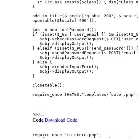
if (!class_exists($class)) { die("Class n
}
add_to_title($locale['global_200'].$locale
opentable($locale['400']);
$obj = new LostPassword();
if (isset($_GET['user_email']) && isset($_
$obj->checkPasswordRequest($_GET['user_em
$obj->displayOutput();
} elseif (isset($_POST['send_password'])) 
$obj->sendPasswordRequest($_POST['email'
$obj->displayOutput();
} else {
$obj->renderInputForm();
$obj->displayOutput();
}
closetable();
require_once THEMES."templates/footer.php"
NEU:
Code
Download Code
require_once "maincore.php";