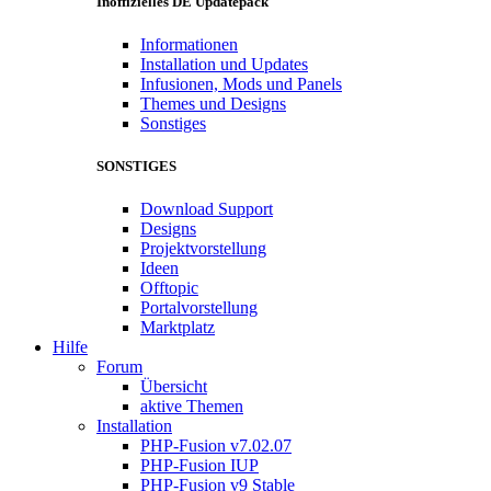
Inoffizielles DE Updatepack
Informationen
Installation und Updates
Infusionen, Mods und Panels
Themes und Designs
Sonstiges
SONSTIGES
Download Support
Designs
Projektvorstellung
Ideen
Offtopic
Portalvorstellung
Marktplatz
Hilfe
Forum
Übersicht
aktive Themen
Installation
PHP-Fusion v7.02.07
PHP-Fusion IUP
PHP-Fusion v9 Stable