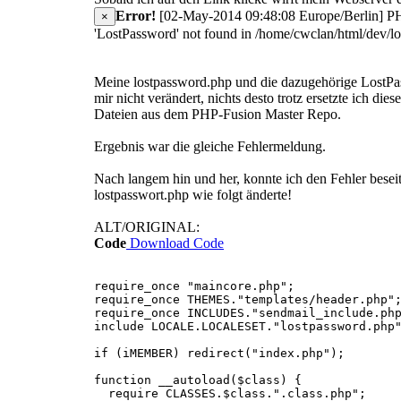
Error!
[02-May-2014 09:48:08 Europe/Berlin] PHP
×
'LostPassword' not found in /home/cwclan/html/dev/l
Meine lostpassword.php und die dazugehörige LostP
mir nicht verändert, nichts desto trotz ersetzte ich die
Dateien aus dem PHP-Fusion Master Repo.
Ergebnis war die gleiche Fehlermeldung.
Nach langem hin und her, konnte ich den Fehler beseit
lostpasswort.php wie folgt änderte!
ALT/ORIGINAL:
Code
Download Code
require_once "maincore.php";
require_once THEMES."templates/header.php"
require_once INCLUDES."sendmail_include.ph
include LOCALE.LOCALESET."lostpassword.php
if (iMEMBER) redirect("index.php");
function __autoload($class) {
require CLASSES.$class.".class.php";