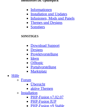
Inoffizielles DE Updatepack
Informationen
Installation und Updates
Infusionen, Mods und Panels
Themes und Designs
Sonstiges
SONSTIGES
Download Support
Designs
Projektvorstellung
Ideen
Offtopic
Portalvorstellung
Marktplatz
Hilfe
Forum
Übersicht
aktive Themen
Installation
PHP-Fusion v7.02.07
PHP-Fusion IUP
PHP-Fusion v9 Stable