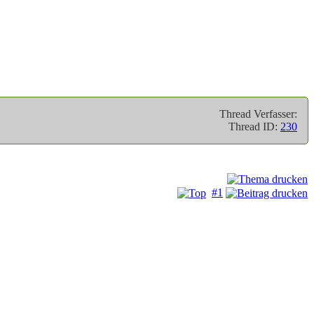
Thread Verfasser:
Thread ID:
230
#1