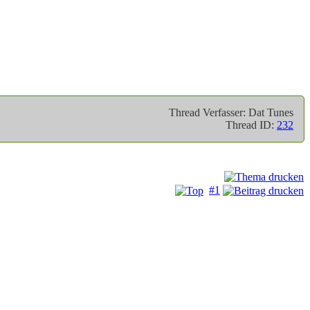
Thread Verfasser: Dat Tunes
Thread ID:
232
#1