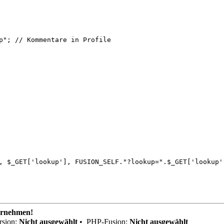
p"; // Kommentare in Profile
, $_GET['lookup'], FUSION_SELF."?lookup=".$_GET['lookup'
ernehmen!
sion:
Nicht ausgewählt
•
PHP-Fusion:
Nicht ausgewählt