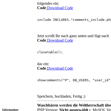
folgendes ein:
Code
Download Code
include INCLUDES."comments_include.ph
Jetzt scrollt Ihr nach ganz unten und fügt nach
Code
Download Code
closetable();
das ein:
Code
Download Code
showcomments("P", DB_USERS, "user_id"
Speichern, hochladen, Fertig ;)
Waschbären werden die Weltherrschaft üb
PHP Version:
Nicht ausgewählt
•
MySQL Ver
Information: