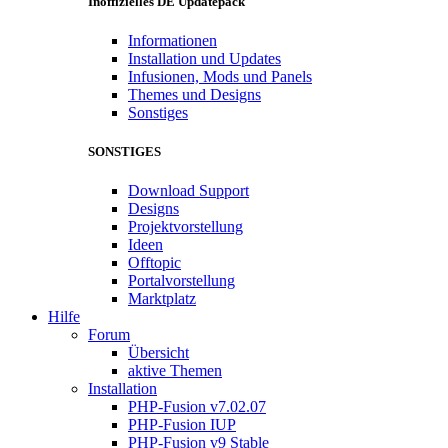
Inoffizielles DE Updatepack
Informationen
Installation und Updates
Infusionen, Mods und Panels
Themes und Designs
Sonstiges
SONSTIGES
Download Support
Designs
Projektvorstellung
Ideen
Offtopic
Portalvorstellung
Marktplatz
Hilfe
Forum
Übersicht
aktive Themen
Installation
PHP-Fusion v7.02.07
PHP-Fusion IUP
PHP-Fusion v9 Stable