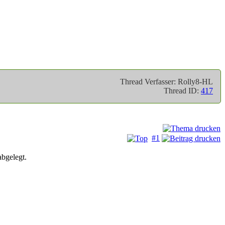
Thread Verfasser: Rolly8-HL
Thread ID:
417
#1
abgelegt.