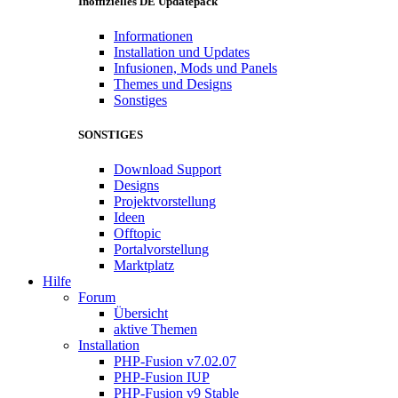
Inoffizielles DE Updatepack
Informationen
Installation und Updates
Infusionen, Mods und Panels
Themes und Designs
Sonstiges
SONSTIGES
Download Support
Designs
Projektvorstellung
Ideen
Offtopic
Portalvorstellung
Marktplatz
Hilfe
Forum
Übersicht
aktive Themen
Installation
PHP-Fusion v7.02.07
PHP-Fusion IUP
PHP-Fusion v9 Stable