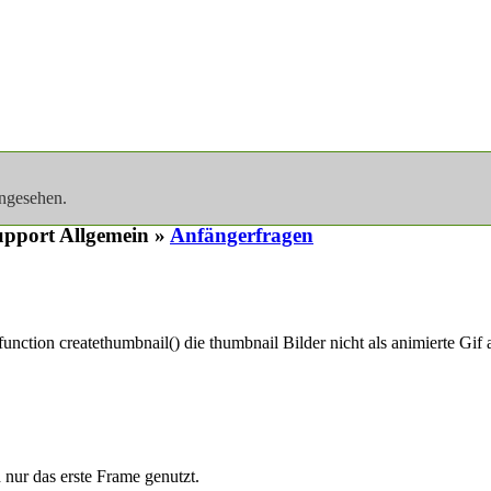
angesehen.
pport Allgemein »
Anfängerfragen
unction createthumbnail() die thumbnail Bilder nicht als animierte Gif 
 nur das erste Frame genutzt.