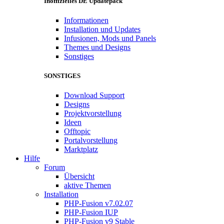
Inoffizielles DE Updatepack
Informationen
Installation und Updates
Infusionen, Mods und Panels
Themes und Designs
Sonstiges
SONSTIGES
Download Support
Designs
Projektvorstellung
Ideen
Offtopic
Portalvorstellung
Marktplatz
Hilfe
Forum
Übersicht
aktive Themen
Installation
PHP-Fusion v7.02.07
PHP-Fusion IUP
PHP-Fusion v9 Stable