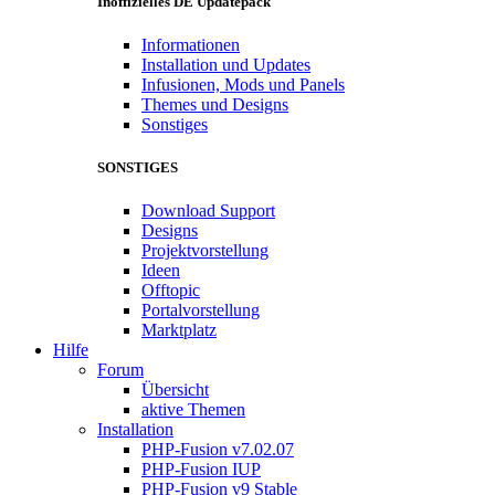
Inoffizielles DE Updatepack
Informationen
Installation und Updates
Infusionen, Mods und Panels
Themes und Designs
Sonstiges
SONSTIGES
Download Support
Designs
Projektvorstellung
Ideen
Offtopic
Portalvorstellung
Marktplatz
Hilfe
Forum
Übersicht
aktive Themen
Installation
PHP-Fusion v7.02.07
PHP-Fusion IUP
PHP-Fusion v9 Stable