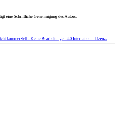
gt eine Schriftliche Genehmigung des Autors.
t kommerziell - Keine Bearbeitungen 4.0 International Lizenz.