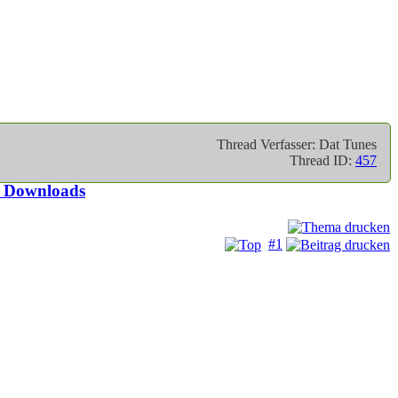
Thread Verfasser: Dat Tunes
Thread ID:
457
e Downloads
#1