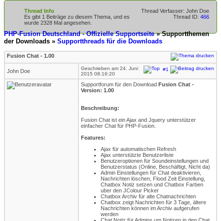
Thread Info
Thread Verfasser: John Doe
Es gibt 1 Beiträge zu diesem Thema, und es
Thread ID:
466
wurde 2328 Mal angesehen.
PHP-Fusion Deutschland - Offizielle Supportseite
» Supportthemen
der Downloads »
Supportthreads für die Downloads
Fusion Chat - 1.00
Geschrieben am 24. Juni
#1
John Doe
2015 08:16:20
Supportforum für den Download
Fusion Chat -
Version: 1.00
Beschreibung:
Fusion Chat ist ein Ajax and Jquery unterstützer
einfacher Chat für PHP-Fusion.
Features:
Ajax für automatischen Refresh
Ajax unterstützte Benutzerliste
Benutzeroptionen für Soundeinstellungen und
Benutzerstatus (Online, Beschäftigt, Nicht da)
Admin Einstellungen für Chat deaktivieren,
Nachrichten löschen, Flood Zeit Einstellung,
Chatbox Notiz setzen und Chatbox Farben
uber den JColour Picker
Chatbox Archiv für alte Chatnachrichten
Chatbox zeigt Nachrichten für 3 Tage, ältere
Nachrichten können im Archiv aufgerufen
werden
Chat Notiz für Admins um Notizen in den Chat