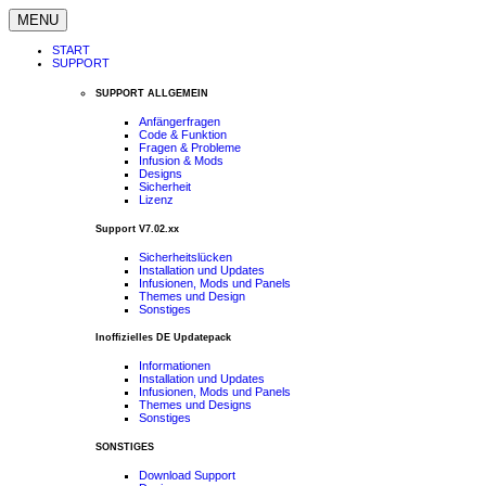
MENU
START
SUPPORT
SUPPORT ALLGEMEIN
Anfängerfragen
Code & Funktion
Fragen & Probleme
Infusion & Mods
Designs
Sicherheit
Lizenz
Support V7.02.xx
Sicherheitslücken
Installation und Updates
Infusionen, Mods und Panels
Themes und Design
Sonstiges
Inoffizielles DE Updatepack
Informationen
Installation und Updates
Infusionen, Mods und Panels
Themes und Designs
Sonstiges
SONSTIGES
Download Support