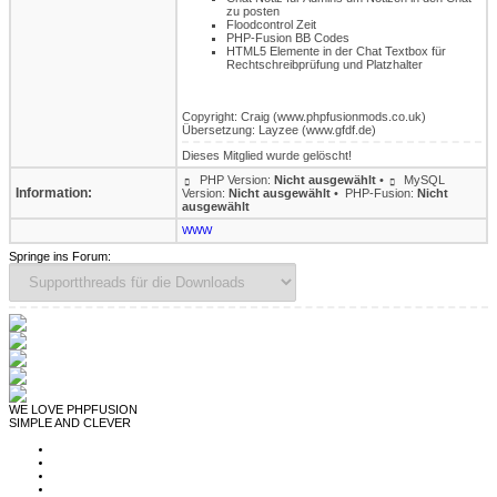
zu posten
Floodcontrol Zeit
PHP-Fusion BB Codes
HTML5 Elemente in der Chat Textbox für
Rechtschreibprüfung und Platzhalter
Copyright: Craig (www.phpfusionmods.co.uk)
Übersetzung: Layzee (www.gfdf.de)
Dieses Mitglied wurde gelöscht!
PHP Version:
Nicht ausgewählt
•
MySQL
Information:
Version:
Nicht ausgewählt
•
PHP-Fusion:
Nicht
ausgewählt
WWW
Springe ins Forum:
WE LOVE PHPFUSION
SIMPLE AND CLEVER