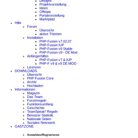
Designs
Projektvorstellung
Ideen
Offtopic
Portalvorstellung
Marktplatz
Hilfe
Forum
Übersicht
aktive Themen
Installation
PHP-Fusion v7.02.07
PHP-Fusion IUP
PHP-Fusion v9 Stable
PHP-Fusion v9 - DE Mod
Anfängerhilfen
PHP-Fusion v7 & IUP
PHP-F v9 & v9 DE MOD
Lizenzen
DOWNLOADS
Übersicht
PHP-Fusion Core
Archiv
Hochladen
Informationen
Magazin
Das Team
Forumregeln
Funktionsumfang
Geschichte
TeamSpeak³ Regeln
Benutzer Statistik
Nationale Seiten
Soziales Netzwerk
GASTZONE
Anmelden/Registrieren