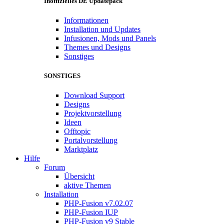
Inoffizielles DE Updatepack
Informationen
Installation und Updates
Infusionen, Mods und Panels
Themes und Designs
Sonstiges
SONSTIGES
Download Support
Designs
Projektvorstellung
Ideen
Offtopic
Portalvorstellung
Marktplatz
Hilfe
Forum
Übersicht
aktive Themen
Installation
PHP-Fusion v7.02.07
PHP-Fusion IUP
PHP-Fusion v9 Stable