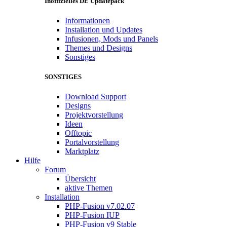
Inoffizielles DE Updatepack
Informationen
Installation und Updates
Infusionen, Mods und Panels
Themes und Designs
Sonstiges
SONSTIGES
Download Support
Designs
Projektvorstellung
Ideen
Offtopic
Portalvorstellung
Marktplatz
Hilfe
Forum
Übersicht
aktive Themen
Installation
PHP-Fusion v7.02.07
PHP-Fusion IUP
PHP-Fusion v9 Stable