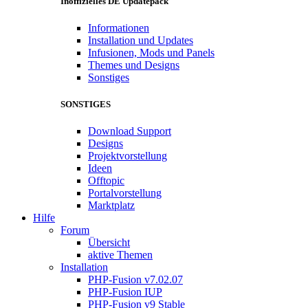
Inoffizielles DE Updatepack
Informationen
Installation und Updates
Infusionen, Mods und Panels
Themes und Designs
Sonstiges
SONSTIGES
Download Support
Designs
Projektvorstellung
Ideen
Offtopic
Portalvorstellung
Marktplatz
Hilfe
Forum
Übersicht
aktive Themen
Installation
PHP-Fusion v7.02.07
PHP-Fusion IUP
PHP-Fusion v9 Stable