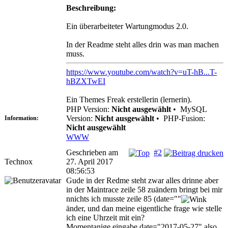
Beschreibung:
Ein überarbeiteter Wartungmodus 2.0.
In der Readme steht alles drin was man machen
muss.
https://www.youtube.com/watch?v=uT-hB...T-
hBZXTwEI
Ein Themes Freak erstellerin (lernerin).
PHP Version:
Nicht ausgewählt
•
MySQL
Version:
Nicht ausgewählt
•
PHP-Fusion:
Information:
Nicht ausgewählt
WWW
Geschrieben am
#2
Technox
27. April 2017
08:56:53
Gude in der Redme steht zwar alles drinne aber
in der Maintrace zeile 58 zuändern bringt bei mir
nnichts ich musste zeile 85 (date=""
änder, und dan meine eigentliche frage wie stelle
ich eine Uhrzeit mit ein?
Momentanige eingabe date="2017-05-27" also