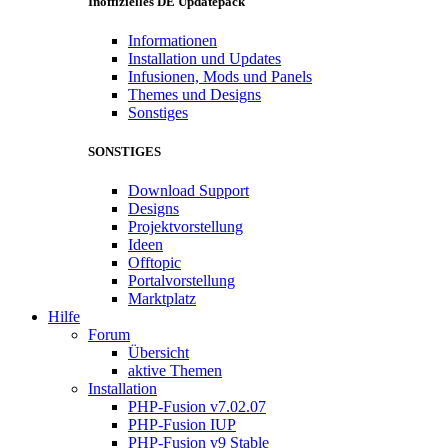
Inoffizielles DE Updatepack
Informationen
Installation und Updates
Infusionen, Mods und Panels
Themes und Designs
Sonstiges
SONSTIGES
Download Support
Designs
Projektvorstellung
Ideen
Offtopic
Portalvorstellung
Marktplatz
Hilfe
Forum
Übersicht
aktive Themen
Installation
PHP-Fusion v7.02.07
PHP-Fusion IUP
PHP-Fusion v9 Stable