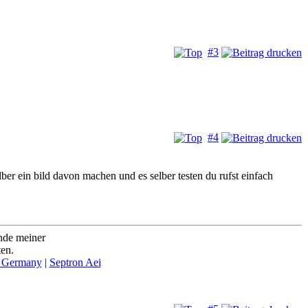
#3
#4
r ein bild davon machen und es selber testen du rufst einfach
nde meiner
ten.
 Germany
|
Septron Aei