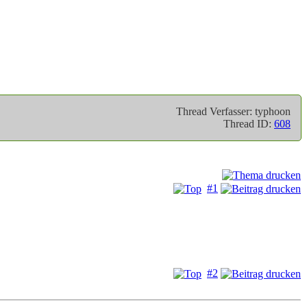
Thread Verfasser: typhoon
Thread ID:
608
#1
#2