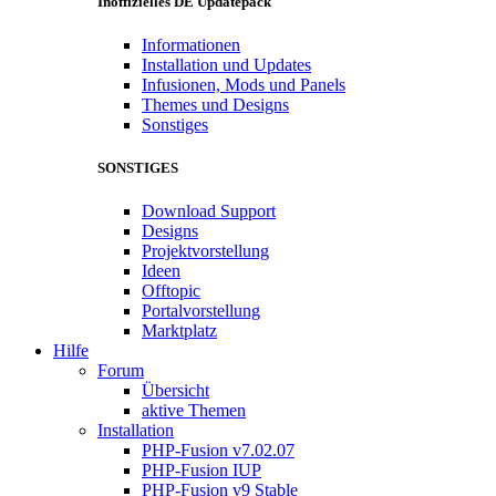
Inoffizielles DE Updatepack
Informationen
Installation und Updates
Infusionen, Mods und Panels
Themes und Designs
Sonstiges
SONSTIGES
Download Support
Designs
Projektvorstellung
Ideen
Offtopic
Portalvorstellung
Marktplatz
Hilfe
Forum
Übersicht
aktive Themen
Installation
PHP-Fusion v7.02.07
PHP-Fusion IUP
PHP-Fusion v9 Stable