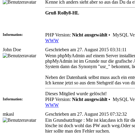
Kenne ich anders sieht aber so aus das Du da
Gruß Rolly8-HL
PHP Version:
Nicht ausgewählt
•
MySQL Ver
Information:
WWW
John Doe
Geschrieben am 27. August 2015 03:31:11
Wenn phpMyAdmin auf einem Server installiert
phpMyAdmin ist im Grunde nur die grafische 
System dann das Synonym "usr_" bekommt, lieg
Neben der Datenbank selbst muss auch ein ents
Ich kenne jetzt so aus dem Stehgreif das von di
Dieses Mitglied wurde gelöscht!
PHP Version:
Nicht ausgewählt
•
MySQL Ver
Information:
WWW
mkasl
Geschrieben am 27. August 2015 07:32:32
Ein Grundsatzfrage : Mir ist klar,dass ich für 
lösche ist doch wohl das PW auch weg.Oder se
hier sollte man den Fehler suchen.