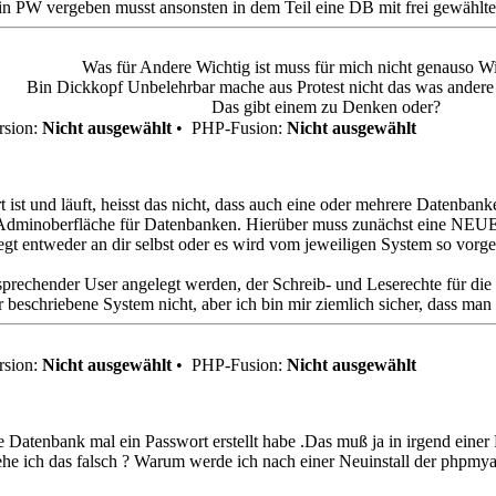
 ein PW vergeben musst ansonsten in dem Teil eine DB mit frei gewähl
Was für Andere Wichtig ist muss für mich nicht genauso Wi
Bin Dickkopf Unbelehrbar mache aus Protest nicht das was andere f
Das gibt einem zu Denken oder?
sion:
Nicht ausgewählt
•
PHP-Fusion:
Nicht ausgewählt
 ist und läuft, heisst das nicht, dass auch eine oder mehrere Daten
Adminoberfläche für Datenbanken. Hierüber muss zunächst eine NEUE
t entweder an dir selbst oder es wird vom jeweiligen System so vorg
prechender User angelegt werden, der Schreib- und Leserechte für die
r beschriebene System nicht, aber ich bin mir ziemlich sicher, dass man
sion:
Nicht ausgewählt
•
PHP-Fusion:
Nicht ausgewählt
die Datenbank mal ein Passwort erstellt habe .Das muß ja in irgend eine
he ich das falsch ? Warum werde ich nach einer Neuinstall der phpmy