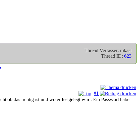
Thread Verfasser: mkasl
Thread ID:
623
s
#1
t ob das richtig ist und wo er festgelegt wird. Ein Passwort habe