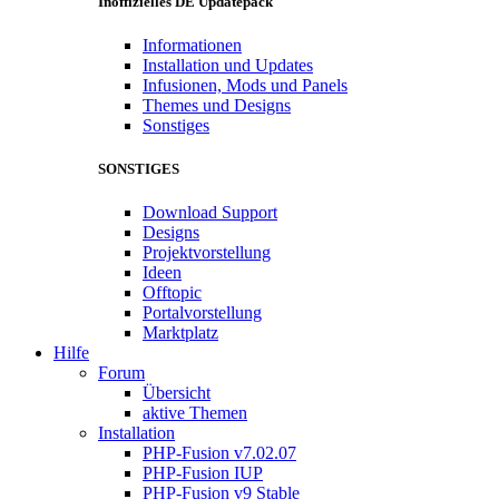
Inoffizielles DE Updatepack
Informationen
Installation und Updates
Infusionen, Mods und Panels
Themes und Designs
Sonstiges
SONSTIGES
Download Support
Designs
Projektvorstellung
Ideen
Offtopic
Portalvorstellung
Marktplatz
Hilfe
Forum
Übersicht
aktive Themen
Installation
PHP-Fusion v7.02.07
PHP-Fusion IUP
PHP-Fusion v9 Stable