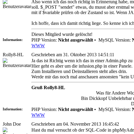
Also wenn ich das noch richtig in Erinnerung habe, m
soll. $_POST "sendet" etwas, du musst aber erstmal
mit if $variable prüfen ob der Zustand so ist. Wenn
Ich hoffe, dass ich damit richtig liege. So kenne ich ic
Dieses Mitglied wurde gelöscht!
PHP Version:
Nicht ausgewählt
•
MySQL Version:
Information:
WWW
Rolly8-HL
Geschrieben am 31. Oktober 2013 14:51:11
Ja das ist Richtig wenn ich das in einer Admin.php zu
Hier geht es aber um die infusion.php in einer Panele.
Zum Installieren und Deinstallieren steht alles drin.
Werde mir das noch mal anschauen ansonsten "kein Up
Gruß Rolly8-HL
Was für Andere Wich
Bin Dickkopf Unbelehrbar ma
D
PHP Version:
Nicht ausgewählt
•
MySQL Version:
Information:
WWW
John Doe
Geschrieben am 04. November 2013 16:45:42
Hast du mal versucht ob der SQL-Code in phpMyAdmi