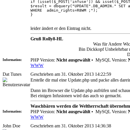
if (isset($_POST['infuse']) && isset($_POS
$result = dbquery("UPDATE".DB_ADMIN." SET 
WHERE admin_rights=R8WM ;");
}
leider ändert er den Eintrag nicht.
Gruß Rolly8-HL
Was für Andere Wich
Bin Dickkopf Unbelehrbar ma
D
PHP Version:
Nicht ausgewählt
•
MySQL Version:
Information:
WWW
Dat Tunes
Geschrieben am 31. Oktober 2013 14:22:59
Erstelle dir mal eine Update.php und packe alles dare
Dann im Browser die Update.php aufrüfen und schaue
Bei einigen Infusionen wird das auch so gemacht.
Waschbären werden die Weltherrschaft übernehm
PHP Version:
Nicht ausgewählt
•
MySQL Version:
Information:
WWW
John Doe
Geschrieben am 31. Oktober 2013 14:36:38