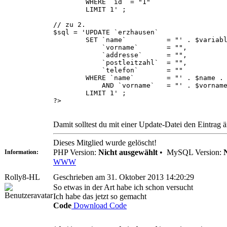
WHERE `id` = "1"
LIMIT 1' ;
// zu 2.
$sql = 'UPDATE `erzhausen`
SET `name` = "' . $variable 
`vorname` = "",
`addresse` = "",
`postleitzahl` = "",
`telefon` = ""
WHERE `name` = "' . $name . 
AND `vorname` = "' . $vorname 
LIMIT 1' ;
?>
Damit solltest du mit einer Update-Datei den Eintrag 
Dieses Mitglied wurde gelöscht!
PHP Version:
Nicht ausgewählt
•
MySQL Version:
Information:
WWW
Rolly8-HL
Geschrieben am 31. Oktober 2013 14:20:29
So etwas in der Art habe ich schon versucht
Ich habe das jetzt so gemacht
Code
Download Code