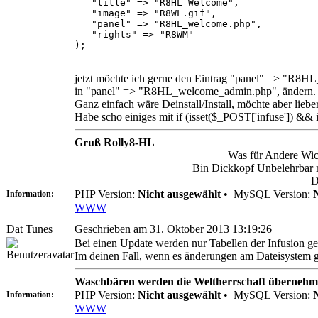
"title" => "R8HL Welcome",
"image" => "R8WL.gif",
"panel" => "R8HL_welcome.php",
"rights" => "R8WM"
);
jetzt möchte ich gerne den Eintrag "panel" => "R8H
in "panel" => "R8HL_welcome_admin.php", ändern.
Ganz einfach wäre Deinstall/Install, möchte aber liebe
Habe scho einiges mit if (isset($_POST['infuse']) && i
Gruß Rolly8-HL
Was für Andere Wich
Bin Dickkopf Unbelehrbar ma
D
PHP Version:
Nicht ausgewählt
•
MySQL Version:
Information:
WWW
Dat Tunes
Geschrieben am 31. Oktober 2013 13:19:26
Bei einen Update werden nur Tabellen der Infusion ge
Im deinen Fall, wenn es änderungen am Dateisystem gibt
Waschbären werden die Weltherrschaft übernehm
PHP Version:
Nicht ausgewählt
•
MySQL Version:
Information:
WWW