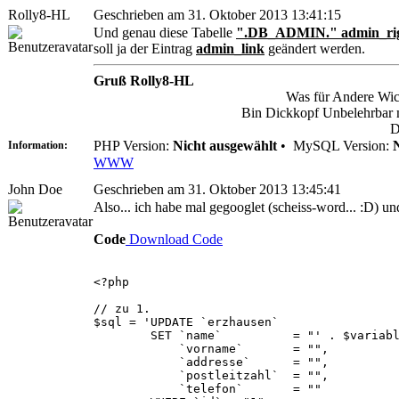
Rolly8-HL
Geschrieben am 31. Oktober 2013 13:41:15
Und genau diese Tabelle
".DB_ADMIN." admin_ri
soll ja der Eintrag
admin_link
geändert werden.
Gruß Rolly8-HL
Was für Andere Wich
Bin Dickkopf Unbelehrbar ma
D
PHP Version:
Nicht ausgewählt
•
MySQL Version:
Information:
WWW
John Doe
Geschrieben am 31. Oktober 2013 13:45:41
Also... ich habe mal gegooglet (scheiss-word... :D) un
Code
Download Code
<?php
// zu 1.
$sql = 'UPDATE `erzhausen`
SET `name` = "' . $variable 
`vorname` = "",
`addresse` = "",
`postleitzahl` = "",
`telefon` = ""