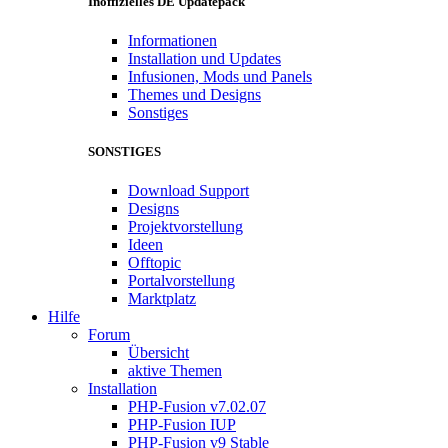
Inoffizielles DE Updatepack
Informationen
Installation und Updates
Infusionen, Mods und Panels
Themes und Designs
Sonstiges
SONSTIGES
Download Support
Designs
Projektvorstellung
Ideen
Offtopic
Portalvorstellung
Marktplatz
Hilfe
Forum
Übersicht
aktive Themen
Installation
PHP-Fusion v7.02.07
PHP-Fusion IUP
PHP-Fusion v9 Stable