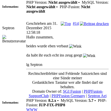
PHP Version:
Nicht ausgewählt
•
MySQL Version:
Nicht ausgewählt
•
PHP-Fusion:
Nicht
Information:
ausgewählt
Geschrieben am 31.
#14
Septron
Dezember 2015
12:58:18
Hallo zusammen,
beides wurde eben verbaut
da habt ihr euch echt ins zeug geegt
lg Septron
Rechtschreibfehler und Fehlende Satzzeichen sind
eine Sünde meiner
Gedanklichen Tastatur wer alle findet darf sie
behalten.
Domain Owner of:
SGI Fusion
|
PHPFusion-
SupportClub
|
PHPFusion Germany
|
Septron Aei
PHP Version:
8.2.x
•
MySQL Version:
5.7
•
PHP-
Information:
Fusion:
IUP-FIX-PHP8
WWW