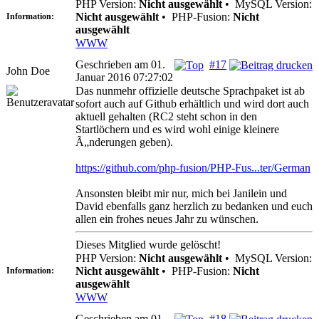
PHP Version:
Nicht ausgewählt
•
MySQL Version:
Nicht ausgewählt
•
PHP-Fusion:
Nicht
Information:
ausgewählt
WWW
Geschrieben am 01.
#17
John Doe
Januar 2016 07:27:02
Das nunmehr offizielle deutsche Sprachpaket ist ab
sofort auch auf Github erhältlich und wird dort auch
aktuell gehalten (RC2 steht schon in den
Startlöchern und es wird wohl einige kleinere
Ã„nderungen geben).
https://github.com/php-fusion/PHP-Fus...ter/German
Ansonsten bleibt mir nur, mich bei Janilein und
David ebenfalls ganz herzlich zu bedanken und euch
allen ein frohes neues Jahr zu wünschen.
Dieses Mitglied wurde gelöscht!
PHP Version:
Nicht ausgewählt
•
MySQL Version:
Nicht ausgewählt
•
PHP-Fusion:
Nicht
Information:
ausgewählt
WWW
Geschrieben am 01.
#18