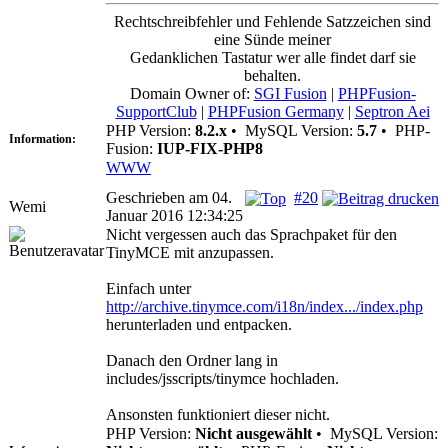
Rechtschreibfehler und Fehlende Satzzeichen sind
eine Sünde meiner
Gedanklichen Tastatur wer alle findet darf sie
behalten.
Domain Owner of:
SGI Fusion
|
PHPFusion-
SupportClub
|
PHPFusion Germany
|
Septron Aei
PHP Version:
8.2.x
•
MySQL Version:
5.7
•
PHP-
Information:
Fusion:
IUP-FIX-PHP8
WWW
Geschrieben am 04.
#20
Wemi
Januar 2016 12:34:25
Nicht vergessen auch das Sprachpaket für den
TinyMCE mit anzupassen.
Einfach unter
http://archive.tinymce.com/i18n/index.../index.php
herunterladen und entpacken.
Danach den Ordner lang in
includes/jsscripts/tinymce hochladen.
Ansonsten funktioniert dieser nicht.
PHP Version:
Nicht ausgewählt
•
MySQL Version: