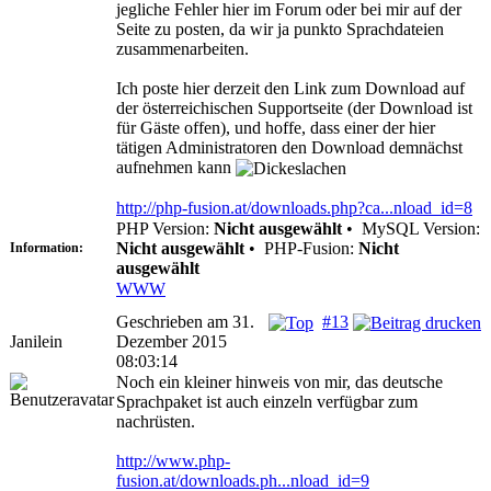
jegliche Fehler hier im Forum oder bei mir auf der
Seite zu posten, da wir ja punkto Sprachdateien
zusammenarbeiten.
Ich poste hier derzeit den Link zum Download auf
der österreichischen Supportseite (der Download ist
für Gäste offen), und hoffe, dass einer der hier
tätigen Administratoren den Download demnächst
aufnehmen kann
http://php-fusion.at/downloads.php?ca...nload_id=8
PHP Version:
Nicht ausgewählt
•
MySQL Version:
Nicht ausgewählt
•
PHP-Fusion:
Nicht
Information:
ausgewählt
WWW
Geschrieben am 31.
#13
Janilein
Dezember 2015
08:03:14
Noch ein kleiner hinweis von mir, das deutsche
Sprachpaket ist auch einzeln verfügbar zum
nachrüsten.
http://www.php-
fusion.at/downloads.ph...nload_id=9