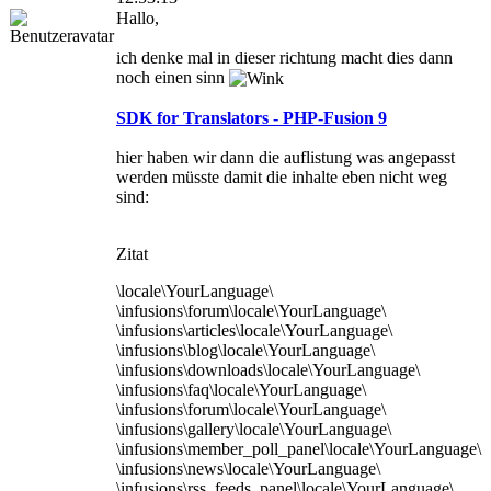
Hallo,
ich denke mal in dieser richtung macht dies dann
noch einen sinn
SDK for Translators - PHP-Fusion 9
hier haben wir dann die auflistung was angepasst
werden müsste damit die inhalte eben nicht weg
sind:
Zitat
\locale\YourLanguage\
\infusions\forum\locale\YourLanguage\
\infusions\articles\locale\YourLanguage\
\infusions\blog\locale\YourLanguage\
\infusions\downloads\locale\YourLanguage\
\infusions\faq\locale\YourLanguage\
\infusions\forum\locale\YourLanguage\
\infusions\gallery\locale\YourLanguage\
\infusions\member_poll_panel\locale\YourLanguage\
\infusions\news\locale\YourLanguage\
\infusions\rss_feeds_panel\locale\YourLanguage\