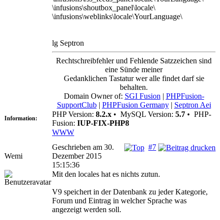
\infusions\shoutbox_panel\locale\
\infusions\weblinks\locale\YourLanguage\
lg Septron
Rechtschreibfehler und Fehlende Satzzeichen sind
eine Sünde meiner
Gedanklichen Tastatur wer alle findet darf sie
behalten.
Domain Owner of:
SGI Fusion
|
PHPFusion-
SupportClub
|
PHPFusion Germany
|
Septron Aei
PHP Version:
8.2.x
•
MySQL Version:
5.7
•
PHP-
Information:
Fusion:
IUP-FIX-PHP8
WWW
Geschrieben am 30.
#7
Wemi
Dezember 2015
15:15:36
Mit den locales hat es nichts zutun.
V9 speichert in der Datenbank zu jeder Kategorie,
Forum und Eintrag in welcher Sprache was
angezeigt werden soll.