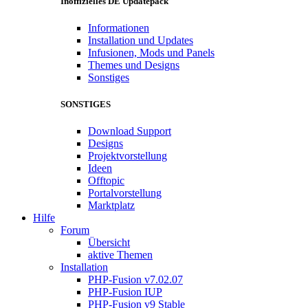
Inoffizielles DE Updatepack
Informationen
Installation und Updates
Infusionen, Mods und Panels
Themes und Designs
Sonstiges
SONSTIGES
Download Support
Designs
Projektvorstellung
Ideen
Offtopic
Portalvorstellung
Marktplatz
Hilfe
Forum
Übersicht
aktive Themen
Installation
PHP-Fusion v7.02.07
PHP-Fusion IUP
PHP-Fusion v9 Stable