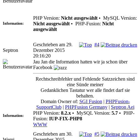
PHP Version:
Nicht ausgewählt
•
MySQL Version:
Nicht ausgewählt
•
PHP-Fusion:
Nicht
Information:
ausgewählt
Geschrieben am 29.
#4
Septron
Dezember 2015
20:16:20
Jau Jan die Information hatten wir ja schon über
Facebook
Rechtschreibfehler und Fehlende Satzzeichen sind
eine Sünde meiner
Gedanklichen Tastatur wer alle findet darf sie
behalten.
Domain Owner of:
SGI Fusion
|
PHPFusion-
SupportClub
|
PHPFusion Germany
|
Septron Aei
PHP Version:
8.2.x
•
MySQL Version:
5.7
•
PHP-
Information:
Fusion:
IUP-FIX-PHP8
WWW
Geschrieben am 30.
#5
Wemi
Dezember 2015