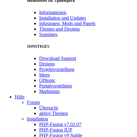
Inoffizielles DE Updatepack
Informationen
Installation und Updates
Infusionen, Mods und Panels
Themes und Designs
Sonstiges
SONSTIGES
Download Support
Designs
Projektvorstellung
Ideen
Offtopic
Portalvorstellung
Marktplatz
Hilfe
Forum
Übersicht
aktive Themen
Installation
PHP-Fusion v7.02.07
PHP-Fusion IUP
PHP-Fusion v9 Stable