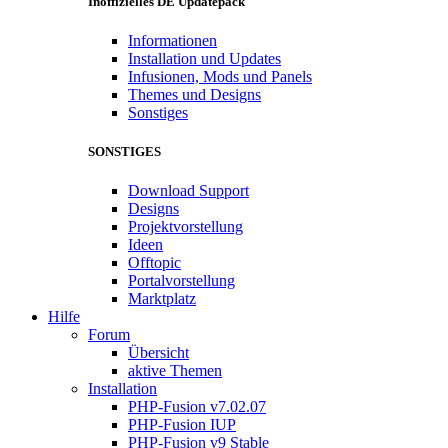
Inoffizielles DE Updatepack
Informationen
Installation und Updates
Infusionen, Mods und Panels
Themes und Designs
Sonstiges
SONSTIGES
Download Support
Designs
Projektvorstellung
Ideen
Offtopic
Portalvorstellung
Marktplatz
Hilfe
Forum
Übersicht
aktive Themen
Installation
PHP-Fusion v7.02.07
PHP-Fusion IUP
PHP-Fusion v9 Stable