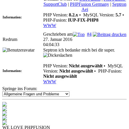
SupportClub
|
PHPFusion Germany
|
Septron
Aei
PHP Version:
8.2.x
•
MySQL Version:
5.7
•
Information:
PHP-Fusion:
IUP-FIX-PHP8
WWW
Geschrieben am
#4
Redrum
27. Januar 2016
04:04:33
Septron ich bedanke mich bei dir super.
PHP Version:
Nicht ausgewählt
•
MySQL
Version:
Nicht ausgewählt
•
PHP-Fusion:
Information:
Nicht ausgewählt
WWW
Springe ins Forum:
WE LOVE PHPFUSION