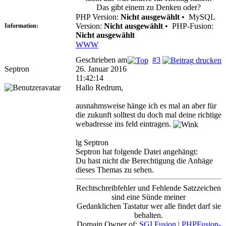
Das gibt einem zu Denken oder?
PHP Version:
Nicht ausgewählt
•
MySQL
Version:
Nicht ausgewählt
•
PHP-Fusion:
Information:
Nicht ausgewählt
WWW
Geschrieben am
#3
Septron
26. Januar 2016
11:42:14
Hallo Redrum,
ausnahmsweise hänge ich es mal an aber für
die zukunft solltest du doch mal deine richtige
webadresse ins feld eintragen.
lg Septron
Septron hat folgende Datei angehängt:
Du hast nicht die Berechtigung die Anhäge
dieses Themas zu sehen.
Rechtschreibfehler und Fehlende Satzzeichen
sind eine Sünde meiner
Gedanklichen Tastatur wer alle findet darf sie
behalten.
Domain Owner of:
SGI Fusion
|
PHPFusion-