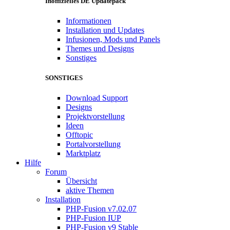
Inoffizielles DE Updatepack
Informationen
Installation und Updates
Infusionen, Mods und Panels
Themes und Designs
Sonstiges
SONSTIGES
Download Support
Designs
Projektvorstellung
Ideen
Offtopic
Portalvorstellung
Marktplatz
Hilfe
Forum
Übersicht
aktive Themen
Installation
PHP-Fusion v7.02.07
PHP-Fusion IUP
PHP-Fusion v9 Stable