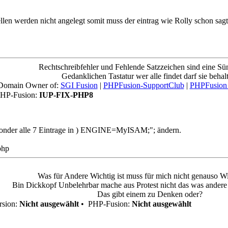
bellen werden nicht angelegt somit muss der eintrag wie Rolly schon sag
Rechtschreibfehler und Fehlende Satzzeichen sind eine Sü
Gedanklichen Tastatur wer alle findet darf sie behal
Domain Owner of:
SGI Fusion
|
PHPFusion-SupportClub
|
PHPFusion
HP-Fusion:
IUP-FIX-PHP8
n sonder alle 7 Eintrage in ) ENGINE=MyISAM;"; ändern.
php
Was für Andere Wichtig ist muss für mich nicht genauso Wi
Bin Dickkopf Unbelehrbar mache aus Protest nicht das was andere f
Das gibt einem zu Denken oder?
sion:
Nicht ausgewählt
•
PHP-Fusion:
Nicht ausgewählt