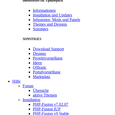
Inoffizielles DE Updatepack
Informationen
Installation und Updates
Infusionen, Mods und Panels
Themes und Designs
Sonstiges
SONSTIGES
Download Support
Designs
Projektvorstellung
Ideen
Offtopic
Portalvorstellung
Marktplatz
Hilfe
Forum
Übersicht
aktive Themen
Installation
PHP-Fusion v7.02.07
PHP-Fusion IUP
PHP-Fusion v9 Stable