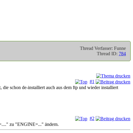
Thread Verfasser: Funne
Thread ID:
784
#1
 die schon de-installiert auch aus dem ftp und wieder installiert
#2
E=...." zu "ENGINE=..." ändern.