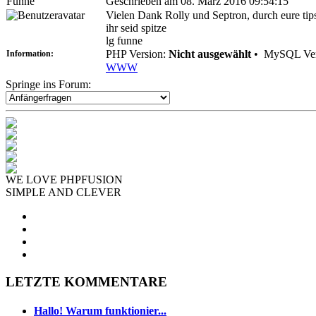
Funne
Geschrieben am 08. März 2016 09:54:15
Vielen Dank Rolly und Septron, durch eure tip
ihr seid spitze
lg funne
PHP Version:
Nicht ausgewählt
•
MySQL Ver
Information:
WWW
Springe ins Forum:
WE LOVE PHPFUSION
SIMPLE AND CLEVER
LETZTE KOMMENTARE
Hallo! Warum funktionier...