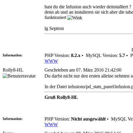
hast du die Infusion auch wieder deinstalliert ?
denn ab und an instalieren sie sich aber die ta
funktioniert
lg Septron
PHP Version:
8.2.x
•
MySQL Version:
5.7
•
P
Information:
WWW
Rolly8-HL
Geschrieben am 07. März 2016 21:42:00
Du darfst nicht nur den ersten alleine nehme
In der Datei infusions/pd_stats_panel/infusion.
Gruß Rolly8-HL
PHP Version:
Nicht ausgewählt
•
MySQL Ver
Information:
WWW