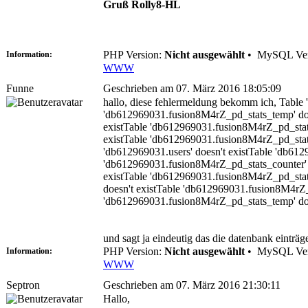
Gruß Rolly8-HL
PHP Version:
Nicht ausgewählt
•
MySQL Ver
Information:
WWW
Funne
Geschrieben am 07. März 2016 18:05:09
hallo, diese fehlermeldung bekomm ich, Table
'db612969031.fusion8M4rZ_pd_stats_temp' doe
existTable 'db612969031.fusion8M4rZ_pd_stats
existTable 'db612969031.fusion8M4rZ_pd_stats_
'db612969031.users' doesn't existTable 'db61
'db612969031.fusion8M4rZ_pd_stats_counter' 
existTable 'db612969031.fusion8M4rZ_pd_stat
doesn't existTable 'db612969031.fusion8M4rZ_
'db612969031.fusion8M4rZ_pd_stats_temp' doe
und sagt ja eindeutig das die datenbank einträg
PHP Version:
Nicht ausgewählt
•
MySQL Ver
Information:
WWW
Septron
Geschrieben am 07. März 2016 21:30:11
Hallo,