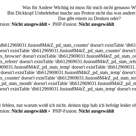
Was für Andere Wichtig ist muss für mich nicht genauso Wi
Bin Dickkopf Unbelehrbar mache aus Protest nicht das was andere f
Das gibt einem zu Denken oder?
sion:
Nicht ausgewählt
•
PHP-Fusion:
Nicht ausgewählt
 'db612969031.fusion8M4rZ_pd_stats_counter' doesn't existTable 'db61
sn't existTable 'db612969031.fusion8M4rZ_pd_stats_counter' doesn't
_browser' doesn't existTable 'db612969031.fusion8M4rZ_pd_stats_os'
referer' doesn't existTable 'db612969031.fusion8M4rZ_pd_stats_refere
2969031.fusion8M4rZ_pd_stats_temp' doesn't existTable 'db612969031.
doesn't existTable 'db612969031.fusion8M4rZ_pd_stats_temp' doesn't
s_counter' doesn't existTable 'db612969031.fusion8M4rZ_pd_stats_te
pd_stats_month' doesn't existTable 'db612969031.fusion8M4rZ_pd_stat
sn't existTable 'db612969031.fusion8M4rZ_pd_stats_temp' doesn't ex
e fehlen, nur warum weiß ich nicht. deinen tipp hab ich befolgt leider o
sion:
Nicht ausgewählt
•
PHP-Fusion:
Nicht ausgewählt