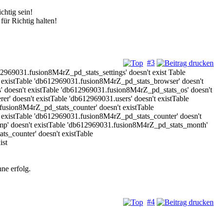
chtig sein!
ür Richtig halten!
#3
2969031.fusion8M4rZ_pd_stats_settings' doesn't exist Table
 existTable 'db612969031.fusion8M4rZ_pd_stats_browser' doesn't
 doesn't existTable 'db612969031.fusion8M4rZ_pd_stats_os' doesn't
r' doesn't existTable 'db612969031.users' doesn't existTable
fusion8M4rZ_pd_stats_counter' doesn't existTable
 existTable 'db612969031.fusion8M4rZ_pd_stats_counter' doesn't
mp' doesn't existTable 'db612969031.fusion8M4rZ_pd_stats_month'
s_counter' doesn't existTable
ist
hne erfolg.
#4