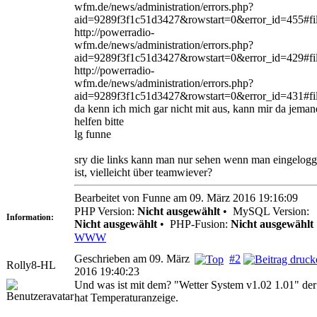
wfm.de/news/administration/errors.php?
aid=9289f3f1c51d3427&rowstart=0&error_id=455#fil
http://powerradio-
wfm.de/news/administration/errors.php?
aid=9289f3f1c51d3427&rowstart=0&error_id=429#fil
http://powerradio-
wfm.de/news/administration/errors.php?
aid=9289f3f1c51d3427&rowstart=0&error_id=431#fil
da kenn ich mich gar nicht mit aus, kann mir da jeman
helfen bitte
lg funne
sry die links kann man nur sehen wenn man eingelogg
ist, vielleicht über teamwiever?
Bearbeitet von Funne am 09. März 2016 19:16:09
PHP Version:
Nicht ausgewählt
•
MySQL Version:
Information:
Nicht ausgewählt
•
PHP-Fusion:
Nicht ausgewählt
WWW
Geschrieben am 09. März
#2
Rolly8-HL
2016 19:40:23
Und was ist mit dem? "Wetter System v1.02 1.01" der
hat Temperaturanzeige.