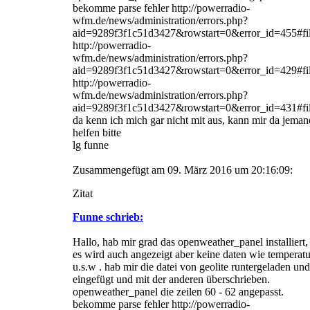
bekomme parse fehler http://powerradio-
wfm.de/news/administration/errors.php?
aid=9289f3f1c51d3427&rowstart=0&error_id=455#fil
http://powerradio-
wfm.de/news/administration/errors.php?
aid=9289f3f1c51d3427&rowstart=0&error_id=429#fil
http://powerradio-
wfm.de/news/administration/errors.php?
aid=9289f3f1c51d3427&rowstart=0&error_id=431#fil
da kenn ich mich gar nicht mit aus, kann mir da jeman
helfen bitte
lg funne
Zusammengefügt am 09. März 2016 um 20:16:09:
Zitat
Funne schrieb:
Hallo, hab mir grad das openweather_panel installiert,
es wird auch angezeigt aber keine daten wie temperatu
u.s.w . hab mir die datei von geolite runtergeladen und
eingefügt und mit der anderen überschrieben.
openweather_panel die zeilen 60 - 62 angepasst.
bekomme parse fehler http://powerradio-