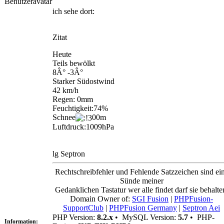
ich sehe dort:
Zitat
Heute
Teils bewölkt
8Â° -3Â°
Starker Südostwind
42 km/h
Regen: 0mm
Feuchtigkeit:74%
Schnee
00m
Luftdruck:1009hPa
lg Septron
Rechtschreibfehler und Fehlende Satzzeichen sind ei
Sünde meiner
Gedanklichen Tastatur wer alle findet darf sie behalte
Domain Owner of:
SGI Fusion
|
PHPFusion-
SupportClub
|
PHPFusion Germany
|
Septron Aei
PHP Version:
8.2.x
•
MySQL Version:
5.7
•
PHP-
Information: