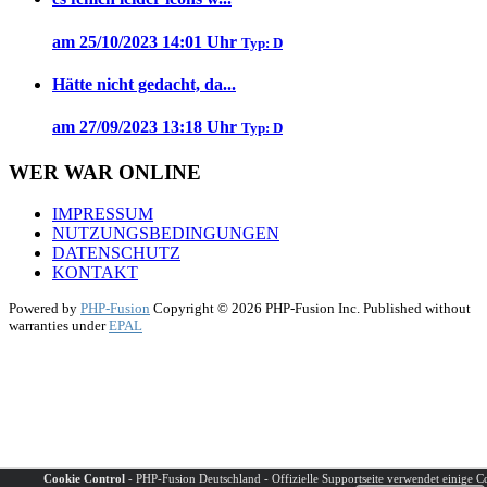
am 25/10/2023 14:01 Uhr
Typ: D
Hätte nicht gedacht, da...
am 27/09/2023 13:18 Uhr
Typ: D
WER WAR ONLINE
IMPRESSUM
NUTZUNGSBEDINGUNGEN
DATENSCHUTZ
KONTAKT
Powered by
PHP-Fusion
Copyright © 2026 PHP-Fusion Inc. Published without
warranties under
EPAL
Cookie Control
- PHP-Fusion Deutschland - Offizielle Supportseite verwendet einige C