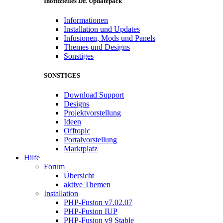
Inoffizielles DE Updatepack
Informationen
Installation und Updates
Infusionen, Mods und Panels
Themes und Designs
Sonstiges
SONSTIGES
Download Support
Designs
Projektvorstellung
Ideen
Offtopic
Portalvorstellung
Marktplatz
Hilfe
Forum
Übersicht
aktive Themen
Installation
PHP-Fusion v7.02.07
PHP-Fusion IUP
PHP-Fusion v9 Stable