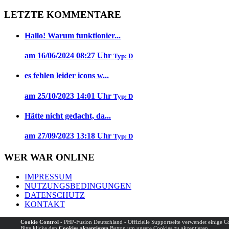
LETZTE KOMMENTARE
Hallo! Warum funktionier...
am 16/06/2024 08:27 Uhr
Typ: D
es fehlen leider icons w...
am 25/10/2023 14:01 Uhr
Typ: D
Hätte nicht gedacht, da...
am 27/09/2023 13:18 Uhr
Typ: D
WER WAR ONLINE
IMPRESSUM
NUTZUNGSBEDINGUNGEN
DATENSCHUTZ
KONTAKT
Powered by
PHP-Fusion
Copyright © 2026 PHP-Fusion Inc. Published without wa
Cookie Control
- PHP-Fusion Deutschland - Offizielle Supportseite verwendet einige 
Bitte klicke den
Cookies akzeptieren
Button um unsere Cookies zu akzeptieren.