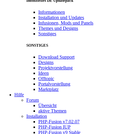
Inoffizielles DE Updatepack
Informationen
Installation und Updates
Infusionen, Mods und Panels
Themes und Designs
Sonstiges
SONSTIGES
Download Support
Designs
Projektvorstellung
Ideen
Offtopic
Portalvorstellung
Marktplatz
Hilfe
Forum
Übersicht
aktive Themen
Installation
PHP-Fusion v7.02.07
PHP-Fusion IUP
PHP-Fusion v9 Stable