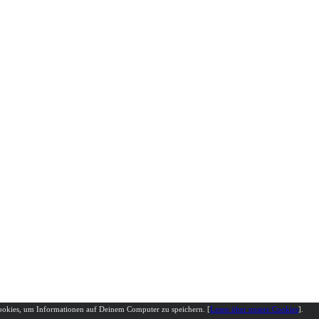
rranties under
EPAL
Cookies, um Informationen auf Deinem Computer zu speichern. [
Lesen über unsere Cookies
].