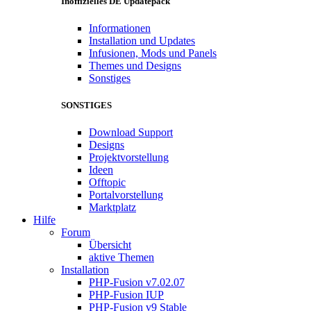
Inoffizielles DE Updatepack
Informationen
Installation und Updates
Infusionen, Mods und Panels
Themes und Designs
Sonstiges
SONSTIGES
Download Support
Designs
Projektvorstellung
Ideen
Offtopic
Portalvorstellung
Marktplatz
Hilfe
Forum
Übersicht
aktive Themen
Installation
PHP-Fusion v7.02.07
PHP-Fusion IUP
PHP-Fusion v9 Stable