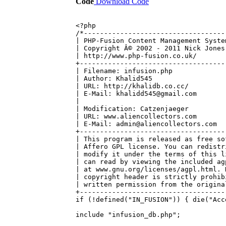
Code
Download Code
<?php
/*-----------------------------------
| PHP-Fusion Content Management Syste
| Copyright Â© 2002 - 2011 Nick Jones
| http://www.php-fusion.co.uk/
+------------------------------------
| Filename: infusion.php
| Author: Khalid545
| URL: http://khalidb.co.cc/
| E-Mail: khalidd545@gmail.com
|
| Modification: Catzenjaeger
| URL: www.aliencollectors.com
| E-Mail: admin@aliencollectors.com
+------------------------------------
| This program is released as free so
| Affero GPL license. You can redistr
| modify it under the terms of this l
| can read by viewing the included ag
| at www.gnu.org/licenses/agpl.html. 
| copyright header is strictly prohib
| written permission from the origina
+------------------------------------
if (!defined("IN_FUSION")) { die("Acc
include "infusion_db.php";