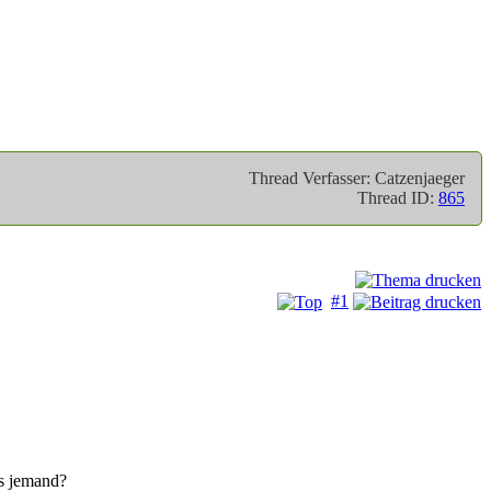
Thread Verfasser: Catzenjaeger
Thread ID:
865
#1
as jemand?