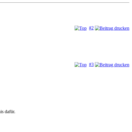
#2
#3
is dafür.