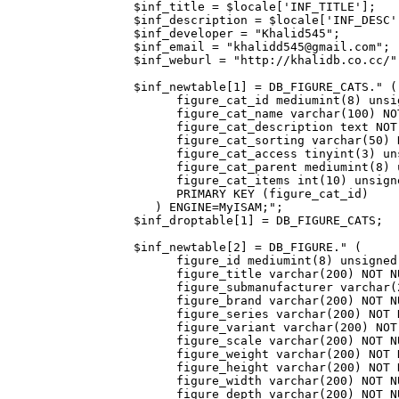
$inf_title = $locale['INF_TITLE'];
$inf_description = $locale['INF_DESC'
$inf_developer = "Khalid545";
$inf_email = "khalidd545@gmail.com";
$inf_weburl = "http://khalidb.co.cc/"
$inf_newtable[1] = DB_FIGURE_CATS." (
figure_cat_id mediumint(8) unsign
figure_cat_name varchar(100) NOT 
figure_cat_description text NOT 
figure_cat_sorting varchar(50) NOT
figure_cat_access tinyint(3) unsi
figure_cat_parent mediumint(8) un
figure_cat_items int(10) unsigned
PRIMARY KEY (figure_cat_id)
) ENGINE=MyISAM;";
$inf_droptable[1] = DB_FIGURE_CATS;
$inf_newtable[2] = DB_FIGURE." (
figure_id mediumint(8) unsigned N
figure_title varchar(200) NOT NU
figure_submanufacturer varchar(20
figure_brand varchar(200) NOT NU
figure_series varchar(200) NOT NU
figure_variant varchar(200) NOT N
figure_scale varchar(200) NOT NU
figure_weight varchar(200) NOT NU
figure_height varchar(200) NOT NU
figure_width varchar(200) NOT NU
figure_depth varchar(200) NOT NU