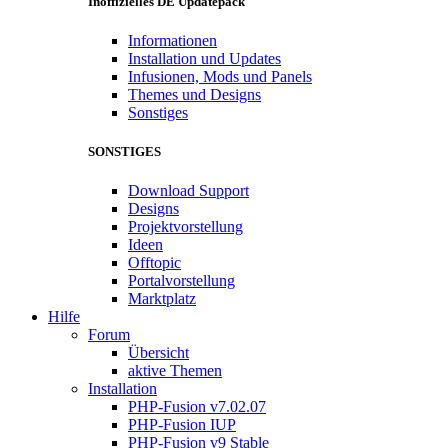
Inoffizielles DE Updatepack
Informationen
Installation und Updates
Infusionen, Mods und Panels
Themes und Designs
Sonstiges
SONSTIGES
Download Support
Designs
Projektvorstellung
Ideen
Offtopic
Portalvorstellung
Marktplatz
Hilfe
Forum
Übersicht
aktive Themen
Installation
PHP-Fusion v7.02.07
PHP-Fusion IUP
PHP-Fusion v9 Stable