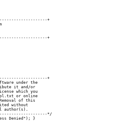
--------------------+
m
--------------------+
--------------------+
ftware under the
ibute it and/or
icense which you
pl.txt or online
Removal of this
ited without
l author(s).
--------------------*/
ess Denied"); }