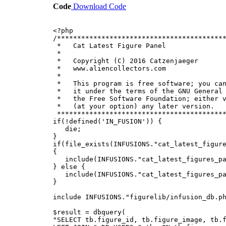
Code
Download Code
<?php
/*****************************************
* Cat Latest F
*
* Copyright (C) 201
* www.aliencoll
*
* This program is free software; you can
* it under the terms of the GNU General 
* the Free Software Foundation; either
* (at your option) any
******************************************
if(!defined('IN_FUSION')) {
die;
}
if(file_exists(INFUSIONS."cat_latest_figur
{
include(INFUSIONS."cat_latest_figures_pan
} else {
include(INFUSIONS."cat_latest_figures_pa
}
include INFUSIONS."figurelib/infusion_db.p
$result = dbquery(
"SELECT tb.figure_id, tb.figure_image, tb.