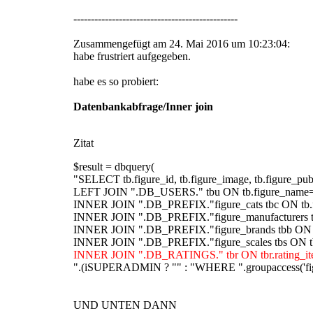
-----------------------------------------------
Zusammengefügt am 24. Mai 2016 um 10:23:04:
habe frustriert aufgegeben.
habe es so probiert:
Datenbankabfrage/Inner join
Zitat
$result = dbquery(
"SELECT tb.figure_id, tb.figure_image, tb.figure_pubda
LEFT JOIN ".DB_USERS." tbu ON tb.figure_name=t
INNER JOIN ".DB_PREFIX."figure_cats tbc ON tb.fi
INNER JOIN ".DB_PREFIX."figure_manufacturers tbm
INNER JOIN ".DB_PREFIX."figure_brands tbb ON tbb
INNER JOIN ".DB_PREFIX."figure_scales tbs ON tbs.
INNER JOIN ".DB_RATINGS." tbr ON tbr.rating_ite
".(iSUPERADMIN ? "" : "WHERE ".groupaccess('fig
UND UNTEN DANN