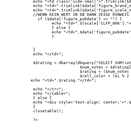
echo "<td class='side-small'>".trimlink($d
echo "<td>".trimlink($data['figure_brand_n
echo "<td>".trimlink($data['figure_scale_n
//WENN KEIN WERT IN DB DANN ZEIGE HINWEIS 
if ($data['figure_pubdate'] == "") {
echo "<td>".$locale['CLFP_008']."</
} else {
echo "<td>".$data['figure_pubdate']
}
}
echo "</td>";
$drating = dbarray(dbquery("SELECT SUM(rat
$num_votes = $drating['coun
$rating = ($num_votes > 0 ? str_repea
$cell_color = ($i % 2 == 0 ? "
echo "<td>".$rating."</td>";
echo "</tr>";
echo "</table>";
} else {
echo "<div style='text-align: center;'>".$
}
closetable();
?>