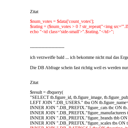
Zitat
$num_votes = $data['count_votes'];
$rating = ($num_votes > 0 ? str_repeat("<img src='".I
echo "<td class='side-small'>".$rating."</td>";
------------------------
ich verzweifle bald ... ich bekomme nicht mal das Erge
Die DB Abfrage schein fast richtig weil es werden nur
Zitat
$result = dbquery(
"SELECT tb.figure_id, tb.figure_image, tb.figure_pubda
LEFT JOIN ".DB_USERS." tbu ON tb.figure_name=t
INNER JOIN ".DB_PREFIX."figure_cats tbc ON tb.fi
INNER JOIN ".DB_PREFIX."figure_manufacturers tbm
INNER JOIN ".DB_PREFIX."figure_brands tbb ON tbb
INNER JOIN ".DB_PREFIX."figure_scales tbs ON tbs.