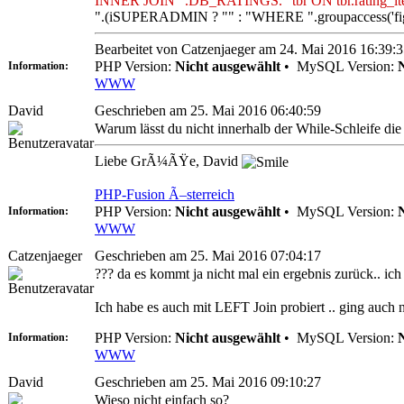
INNER JOIN ".DB_RATINGS." tbr ON tbr.rating_item_
".(iSUPERADMIN ? "" : "WHERE ".groupaccess('fig
Bearbeitet von Catzenjaeger am 24. Mai 2016 16:39:
PHP Version:
Nicht ausgewählt
•
MySQL Version:
Information:
WWW
David
Geschrieben am 25. Mai 2016 06:40:59
Warum lässt du nicht innerhalb der While-Schleife die
Liebe GrÃ¼ÃŸe, David
PHP-Fusion Ã–sterreich
PHP Version:
Nicht ausgewählt
•
MySQL Version:
Information:
WWW
Catzenjaeger
Geschrieben am 25. Mai 2016 07:04:17
??? da es kommt ja nicht mal ein ergebnis zurück.. ic
Ich habe es auch mit LEFT Join probiert .. ging auch 
PHP Version:
Nicht ausgewählt
•
MySQL Version:
Information:
WWW
David
Geschrieben am 25. Mai 2016 09:10:27
Wieso nicht einfach so?