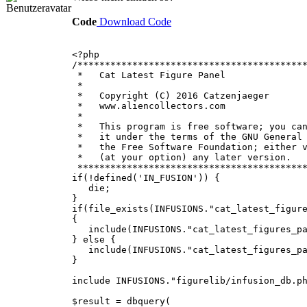
Code
Download Code
<?php
/*****************************************
* Cat Latest F
*
* Copyright (C) 201
* www.aliencoll
*
* This program is free software; you can
* it under the terms of the GNU General 
* the Free Software Foundation; either
* (at your option) any
******************************************
if(!defined('IN_FUSION')) {
die;
}
if(file_exists(INFUSIONS."cat_latest_figur
{
include(INFUSIONS."cat_latest_figures_pan
} else {
include(INFUSIONS."cat_latest_figures_pa
}
include INFUSIONS."figurelib/infusion_db.p
$result = dbquery(