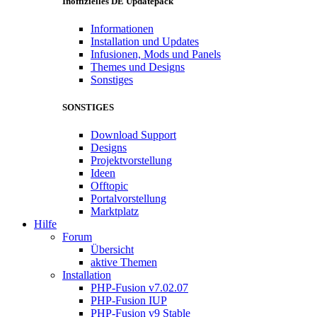
Inoffizielles DE Updatepack
Informationen
Installation und Updates
Infusionen, Mods und Panels
Themes und Designs
Sonstiges
SONSTIGES
Download Support
Designs
Projektvorstellung
Ideen
Offtopic
Portalvorstellung
Marktplatz
Hilfe
Forum
Übersicht
aktive Themen
Installation
PHP-Fusion v7.02.07
PHP-Fusion IUP
PHP-Fusion v9 Stable