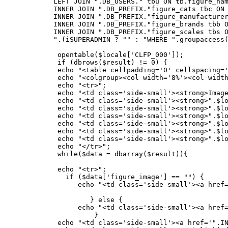
LEFT JOIN ".DB_USERS." tbu ON tb.figure_na
INNER JOIN ".DB_PREFIX."figure_cats tbc ON
INNER JOIN ".DB_PREFIX."figure_manufacture
INNER JOIN ".DB_PREFIX."figure_brands tbb 
INNER JOIN ".DB_PREFIX."figure_scales tbs 
".(iSUPERADMIN ? "" : "WHERE ".groupaccess
opentable($locale['CLFP_000']);
if (dbrows($result) != 0) {
echo "<table cellpadding='0' cellspacing='
echo "<colgroup><col width='8%'><col width
echo "<tr>";
echo "<td class='side-small'><strong>Image
echo "<td class='side-small'><strong>".$lo
echo "<td class='side-small'><strong>".$lo
echo "<td class='side-small'><strong>".$lo
echo "<td class='side-small'><strong>".$lo
echo "<td class='side-small'><strong>".$lo
echo "<td class='side-small'><strong>".$lo
echo "</tr>";
while($data = dbarray($result)){
echo "<tr>";
if ($data['figure_image'] == "") {
echo "<td class='side-small'><a href='".IN
} else {
echo "<td class='side-small'><a href='".IN
}
echo "<td class='side-small'><a href='".IN