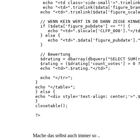
echo "<td class='side-small'>".trimlink(
echo "<td>".trimlink($data['figure_brand
echo "<td>".trimlink($data['figure_scale
// WENN KEIN WERT IN DB DANN ZEIGE HINWE
if ($data['figure_pubdate'] == "") {
echo "<td>".$locale['CLFP_008']."</td
} else {
echo "<td>".$data['figure_pubdate']."
}
// Bewertung
$drating = dbarray(dbquery("SELECT SUM(r
$rating = ($drating['count_votes'] > 0 ? s
echo "<td>".$rating."</td>";
echo "</tr>";
}
echo "</table>";
} else {
echo "<div style='text-align: center;'>".$
}
closetable();
?>
Mache das selbst auch immer so ..