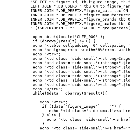
"SELECT tb.figure_id, tb.figure_image, tb.
LEFT JOIN ".DB_USERS." tbu ON tb.figure_na
INNER JOIN ".DB_PREFIX."figure_cats tbc ON
INNER JOIN ".DB_PREFIX."figure_manufacture
INNER JOIN ".DB_PREFIX."figure_brands tbb 
INNER JOIN ".DB_PREFIX."figure_scales tbs 
".(iSUPERADMIN ? "" : "WHERE ".groupaccess
opentable($locale['CLFP_000']);
if (dbrows($result) != 0) {
echo "<table cellpadding='0' cellspacing='
echo "<colgroup><col width='8%'><col width
echo "<tr>";
echo "<td class='side-small'><strong>Image
echo "<td class='side-small'><strong>".$lo
echo "<td class='side-small'><strong>".$lo
echo "<td class='side-small'><strong>".$lo
echo "<td class='side-small'><strong>".$lo
echo "<td class='side-small'><strong>".$lo
echo "<td class='side-small'><strong>".$lo
echo "</tr>";
while($data = dbarray($result)){
echo "<tr>";
if ($data['figure_image'] == "") {
echo "<td class='side-small'><a href='".I
} else {
echo "<td class='side-small'><a href='".IN
}
echo "<td class='side-small'><a href='".I