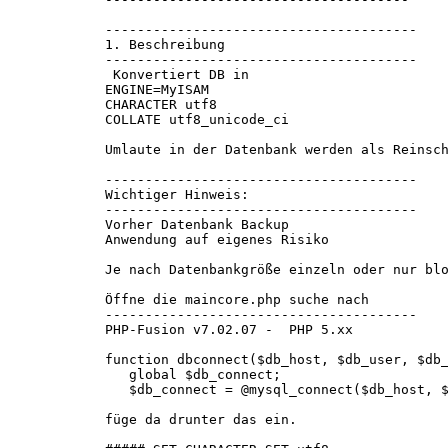
---------------------------------------
1. Beschreibung
---------------------------------------
Konvertiert DB in
ENGINE=MyISAM
CHARACTER utf8
COLLATE utf8_unicode_ci
Umlaute in der Datenbank werden als Reinsc
---------------------------------------
Wichtiger Hinweis:
---------------------------------------
Vorher Datenbank Backup
Anwendung auf eigenes Risiko
Je nach Datenbankgröße einzeln oder nur bl
Öffne die maincore.php suche nach
---------------------------------------
PHP-Fusion v7.02.07 - PHP 5.xx
function dbconnect($db_host, $db_user, $db
global $db_connect;
$db_connect = @mysql_connect($db_host, $
füge da drunter das ein.