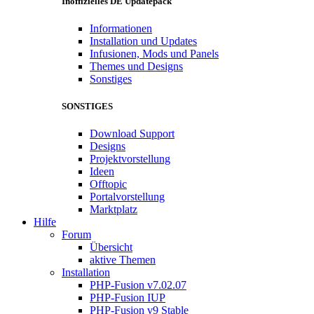
Inoffizielles DE Updatepack
Informationen
Installation und Updates
Infusionen, Mods und Panels
Themes und Designs
Sonstiges
SONSTIGES
Download Support
Designs
Projektvorstellung
Ideen
Offtopic
Portalvorstellung
Marktplatz
Hilfe
Forum
Übersicht
aktive Themen
Installation
PHP-Fusion v7.02.07
PHP-Fusion IUP
PHP-Fusion v9 Stable