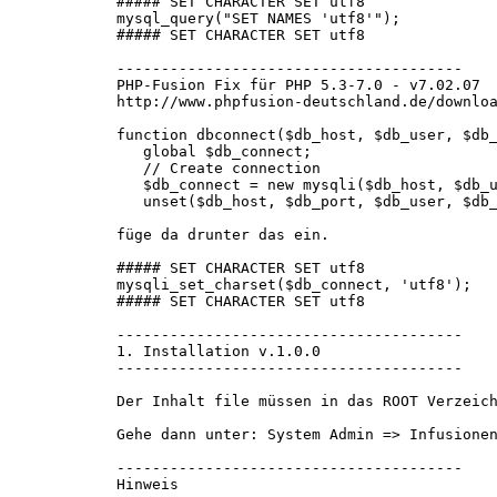
##### SET CHARACTER SET utf8
mysql_query("SET NAMES 'utf8'");
##### SET CHARACTER SET utf8
---------------------------------------
PHP-Fusion Fix für PHP 5.3-7.0 - v7.02.07
http://www.phpfusion-deutschland.de/downlo
function dbconnect($db_host, $db_user, $db
global $db_connect;
// Create connection
$db_connect = new mysqli($db_host, $db_us
unset($db_host, $db_port, $db_user, $db_
füge da drunter das ein.
##### SET CHARACTER SET utf8
mysqli_set_charset($db_connect, 'utf8');
##### SET CHARACTER SET utf8
---------------------------------------
1. Installation v.1.0.0
---------------------------------------
Der Inhalt file müssen in das ROOT Verzeic
Gehe dann unter: System Admin => Infusione
---------------------------------------
Hinweis