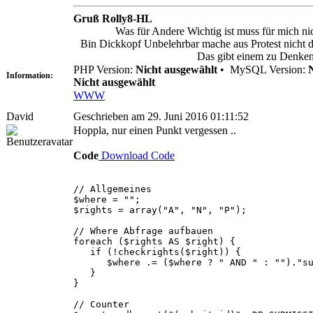
Gruß Rolly8-HL
Was für Andere Wichtig ist muss für mich ni
Bin Dickkopf Unbelehrbar mache aus Protest nicht da
Das gibt einem zu Denken
PHP Version:
Nicht ausgewählt
•
MySQL Version:
Information:
Nicht ausgewählt
WWW
David
Geschrieben am 29. Juni 2016 01:11:52
Hoppla, nur einen Punkt vergessen ..
Code
Download Code
// Allgemeines
$where = "";
$rights = array("A", "N", "P");
// Where Abfrage aufbauen
foreach ($rights AS $right) {
if (!checkrights($right)) {
$where .= ($where ? " AND " : "")."subm
}
}
// Counter