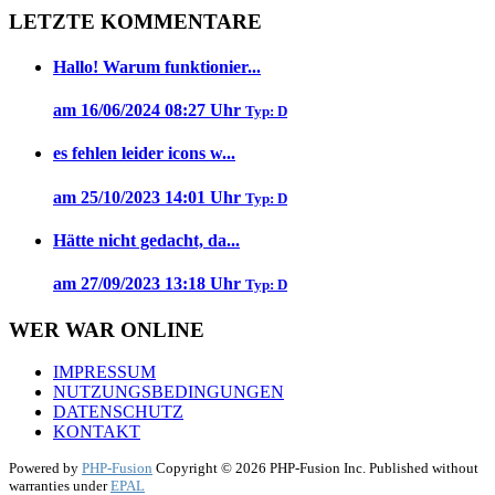
LETZTE KOMMENTARE
Hallo! Warum funktionier...
am 16/06/2024 08:27 Uhr
Typ: D
es fehlen leider icons w...
am 25/10/2023 14:01 Uhr
Typ: D
Hätte nicht gedacht, da...
am 27/09/2023 13:18 Uhr
Typ: D
WER WAR ONLINE
IMPRESSUM
NUTZUNGSBEDINGUNGEN
DATENSCHUTZ
KONTAKT
Powered by
PHP-Fusion
Copyright © 2026 PHP-Fusion Inc. Published without
warranties under
EPAL