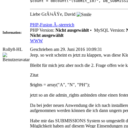
$count = dbcount("(submit_id)", DB_SUBMISS
Liebe GrÃ¼ÃŸe, David
PHP-Fusion Ã–sterreich
PHP Version:
Nicht ausgewählt
•
MySQL Version:
Information:
Nicht ausgewählt
WWW
Rolly8-HL
Geschrieben am 29. Juni 2016 10:09:31
Jeep. so weit scheint es jetzt zu klappen, was diese Kl
Bleibt für mich jetz aber noch die 2. Frage offen wie k
Zitat
$rights = array("A", "N", "PH");
jetzt so an die admin_rights anbinden ohne einen fest
Da bei jeder neuen Anwendung die ich nach installier
aufgenommen werden können die ich dann ungern per 
Habe mir das SUBMISSIONS System so umgestellt d
Möglichkeit haben auf diesem Wege Einsendungen zu 