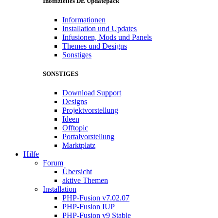
Inoffizielles DE Updatepack
Informationen
Installation und Updates
Infusionen, Mods und Panels
Themes und Designs
Sonstiges
SONSTIGES
Download Support
Designs
Projektvorstellung
Ideen
Offtopic
Portalvorstellung
Marktplatz
Hilfe
Forum
Übersicht
aktive Themen
Installation
PHP-Fusion v7.02.07
PHP-Fusion IUP
PHP-Fusion v9 Stable