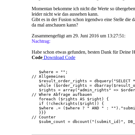
Momentan bekomme ich nicht die Werte so übergeben d
leider nicht wie das aussehen kann.
Gibt es in der Fusion schon irgendwo eine Stelle die 
da mal anschauen kann?
Zusammengefügt am 29. Juni 2016 um 13:27:51:
Nachtrag:
Habe schon etwas gefunden, besten Dank für Deine Hi
Code
Download Code
$where = "";
// Allgemeines
$result_order_rights = dbquery("SELECT *
while ($order_rights = dbarray($result_o
$rights = array("admin_rights" => $order_
// Where Abfrage aufbauen
foreach ($rights AS $right) {
if (!checkrights($right)) {
$where .= ($where ? " AND " : "")."submi
}}}
// Counter
$subm_count = dbcount("(submit_id)", DB_