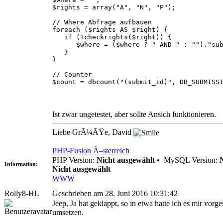
$rights = array("A", "N", "P");
// Where Abfrage aufbauen
foreach ($rights AS $right) {
if (!checkrights($right)) {
$where = ($where ? " AND " : "")."submi
}
}
// Counter
$count = dbcount("(submit_id)", DB_SUBMISS
Ist zwar ungetestet, aber sollte Ansich funktionieren.
Liebe GrÃ¼ÃŸe, David
PHP-Fusion Ã–sterreich
PHP Version:
Nicht ausgewählt
•
MySQL Version:
Information:
Nicht ausgewählt
WWW
Rolly8-HL
Geschrieben am 28. Juni 2016 10:31:42
Jeep, Ja hat geklappt, so in etwa hatte ich es mir vorges
umsetzen.