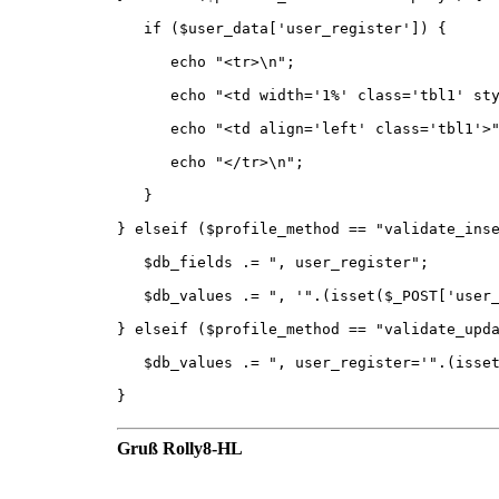
if ($user_data['user_register']) {
echo "<tr>\n";
echo "<td width='1%' class='tbl1' style=
echo "<td align='left' class='tbl1'>".$
echo "</tr>\n";
}
} elseif ($profile_method == "validate_ins
$db_fields .= ", user_register";
$db_values .= ", '".(isset($_POST['user_r
} elseif ($profile_method == "validate_upd
$db_values .= ", user_register='".(isset(
}
Gruß Rolly8-HL