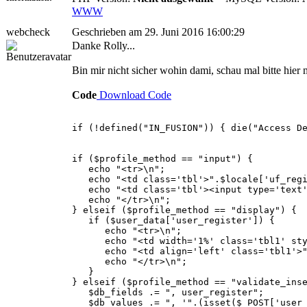
WWW
webcheck
Geschrieben am 29. Juni 2016 16:00:29
Danke Rolly...
Bin mir nicht sicher wohin dami, schau mal bitte hier 
Code
Download Code
if (!defined("IN_FUSION")) { die("Access D
if ($profile_method == "input") {
echo "<tr>\n";
echo "<td class='tbl'>".$locale['uf_regi
echo "<td class='tbl'><input type='text' n
echo "</tr>\n";
} elseif ($profile_method == "display") {
if ($user_data['user_register']) {
echo "<tr>\n";
echo "<td width='1%' class='tbl1' style=
echo "<td align='left' class='tbl1'>".$
echo "</tr>\n";
}
} elseif ($profile_method == "validate_ins
$db_fields .= ", user_register";
$db_values .= ", '".(isset($_POST['user_r