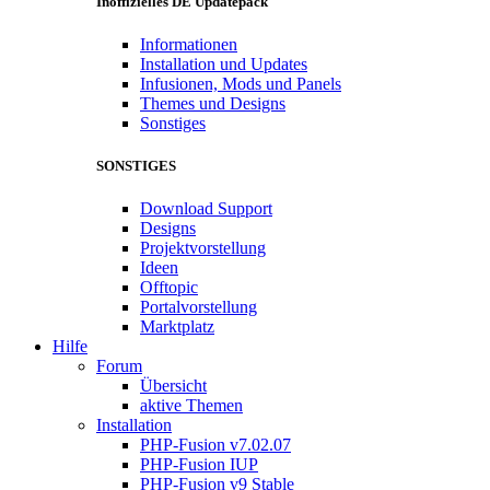
Inoffizielles DE Updatepack
Informationen
Installation und Updates
Infusionen, Mods und Panels
Themes und Designs
Sonstiges
SONSTIGES
Download Support
Designs
Projektvorstellung
Ideen
Offtopic
Portalvorstellung
Marktplatz
Hilfe
Forum
Übersicht
aktive Themen
Installation
PHP-Fusion v7.02.07
PHP-Fusion IUP
PHP-Fusion v9 Stable