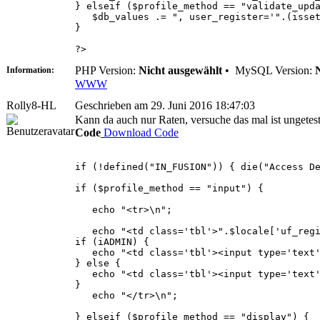
} elseif ($profile_method == "validate_upd
$db_values .= ", user_register='".(isset(
}
?>
PHP Version:
Nicht ausgewählt
•
MySQL Version:
Information:
WWW
Rolly8-HL
Geschrieben am 29. Juni 2016 18:47:03
Kann da auch nur Raten, versuche das mal ist ungetest
Code
Download Code
if (!defined("IN_FUSION")) { die("Access D
if ($profile_method == "input") {
echo "<tr>\n";
echo "<td class='tbl'>".$locale['uf_regi
if (iADMIN) {
echo "<td class='tbl'><input type='text' n
} else {
echo "<td class='tbl'><input type='text' n
}
echo "</tr>\n";
} elseif ($profile_method == "display") {