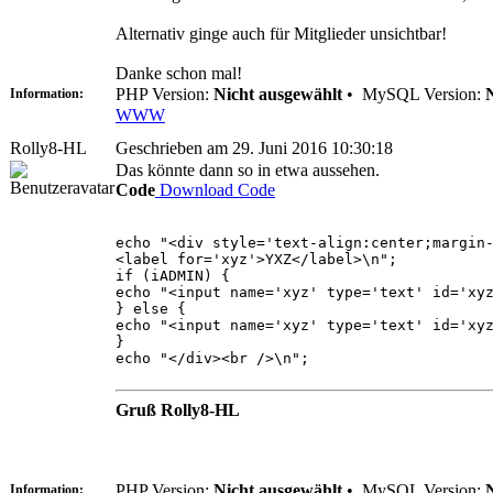
Alternativ ginge auch für Mitglieder unsichtbar!
Danke schon mal!
PHP Version:
Nicht ausgewählt
•
MySQL Version:
Information:
WWW
Rolly8-HL
Geschrieben am 29. Juni 2016 10:30:18
Das könnte dann so in etwa aussehen.
Code
Download Code
echo "<div style='text-align:center;margin
<label for='xyz'>YXZ</label>\n";
if (iADMIN) {
echo "<input name='xyz' type='text' id='xy
} else {
echo "<input name='xyz' type='text' id='xy
}
echo "</div><br />\n";
Gruß Rolly8-HL
PHP Version:
Nicht ausgewählt
•
MySQL Version:
Information: