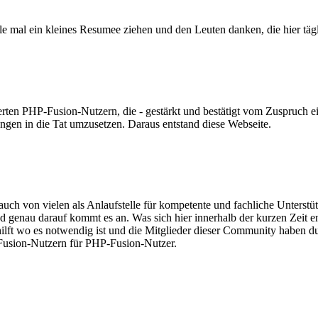
Stelle mal ein kleines Resumee ziehen und den Leuten danken, die hier t
ierten PHP-Fusion-Nutzern, die - gestärkt und bestätigt vom Zuspruch ei
ungen in die Tat umzusetzen. Daraus entstand diese Webseite.
e auch von vielen als Anlaufstelle für kompetente und fachliche Unterst
d genau darauf kommt es an. Was sich hier innerhalb der kurzen Zeit e
ft wo es notwendig ist und die Mitglieder dieser Community haben dur
Fusion-Nutzern für PHP-Fusion-Nutzer.