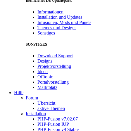
Inoffizielles DE Updatepack
Informationen
Installation und Updates
Infusionen, Mods und Panels
Themes und Designs
Sonstiges
SONSTIGES
Download Support
Designs
Projektvorstellung
Ideen
Offtopic
Portalvorstellung
Marktplatz
Hilfe
Forum
Übersicht
aktive Themen
Installation
PHP-Fusion v7.02.07
PHP-Fusion IUP
PHP-Fusion v9 Stable