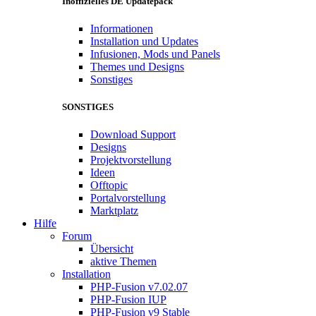
Inoffizielles DE Updatepack
Informationen
Installation und Updates
Infusionen, Mods und Panels
Themes und Designs
Sonstiges
SONSTIGES
Download Support
Designs
Projektvorstellung
Ideen
Offtopic
Portalvorstellung
Marktplatz
Hilfe
Forum
Übersicht
aktive Themen
Installation
PHP-Fusion v7.02.07
PHP-Fusion IUP
PHP-Fusion v9 Stable