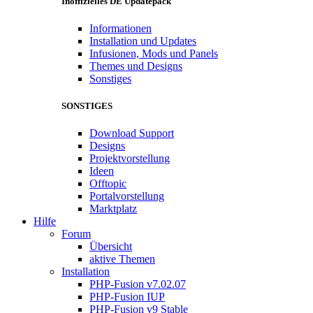
Inoffizielles DE Updatepack
Informationen
Installation und Updates
Infusionen, Mods und Panels
Themes und Designs
Sonstiges
SONSTIGES
Download Support
Designs
Projektvorstellung
Ideen
Offtopic
Portalvorstellung
Marktplatz
Hilfe
Forum
Übersicht
aktive Themen
Installation
PHP-Fusion v7.02.07
PHP-Fusion IUP
PHP-Fusion v9 Stable