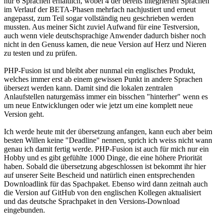
nur 6 Sprachen erhältlich, wobei 4 der bereits integrierten Sprachen
im Verlauf der BETA-Phasen mehrfach nachjustiert und erneut
angepasst, zum Teil sogar vollständig neu geschrieben werden
mussten. Aus meiner Sicht zuviel Aufwand für eine Testversion,
auch wenn viele deutschsprachige Anwender dadurch bisher noch
nicht in den Genuss kamen, die neue Version auf Herz und Nieren
zu testen und zu prüfen.
PHP-Fusion ist und bleibt aber nunmal ein englisches Produkt,
welches immer erst ab einem gewissen Punkt in andere Sprachen
übersezt werden kann. Damit sind die lokalen zentralen
Anlaufstellen naturgemäss immer ein bisschen "hinterher" wenn es
um neue Entwicklungen oder wie jetzt um eine komplett neue
Version geht.
Ich werde heute mit der übersetzung anfangen, kann euch aber beim
besten Willen keine "Deadline" nennen, sprich ich weiss nicht wann
genau ich damit fertig werde. PHP-Fusion ist auch für mich nur ein
Hobby und es gibt gefühlte 1000 Dinge, die eine höhere Priorität
haben. Sobald die übersetzung abgeschlossen ist bekommt ihr hier
auf unserer Seite Bescheid und natürlich einen entsprechenden
Downloadlink für das Spachpaket. Ebenso wird dann zeitnah auch
die Version auf GitHub von den englischen Kollegen aktualisiert
und das deutsche Sprachpaket in den Versions-Download
eingebunden.