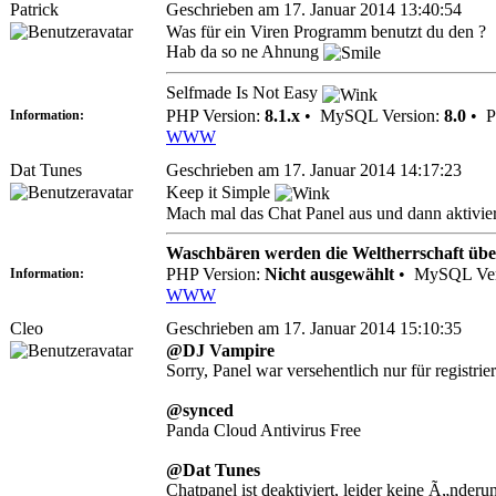
Patrick
Geschrieben am 17. Januar 2014 13:40:54
Was für ein Viren Programm benutzt du den ?
Hab da so ne Ahnung
Selfmade Is Not Easy
PHP Version:
8.1.x
•
MySQL Version:
8.0
•
P
Information:
WWW
Dat Tunes
Geschrieben am 17. Januar 2014 14:17:23
Keep it Simple
Mach mal das Chat Panel aus und dann aktivier
Waschbären werden die Weltherrschaft üb
PHP Version:
Nicht ausgewählt
•
MySQL Ver
Information:
WWW
Cleo
Geschrieben am 17. Januar 2014 15:10:35
@DJ Vampire
Sorry, Panel war versehentlich nur für registrie
@synced
Panda Cloud Antivirus Free
@Dat Tunes
Chatpanel ist deaktiviert, leider keine Ã„nderun