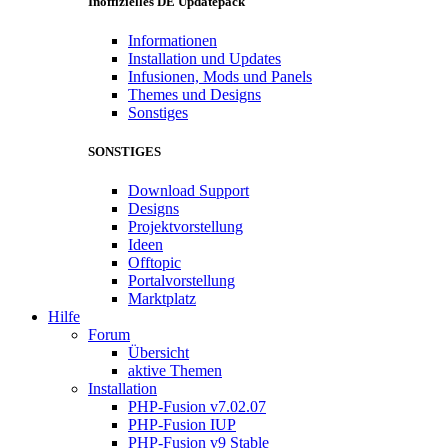
Inoffizielles DE Updatepack
Informationen
Installation und Updates
Infusionen, Mods und Panels
Themes und Designs
Sonstiges
SONSTIGES
Download Support
Designs
Projektvorstellung
Ideen
Offtopic
Portalvorstellung
Marktplatz
Hilfe
Forum
Übersicht
aktive Themen
Installation
PHP-Fusion v7.02.07
PHP-Fusion IUP
PHP-Fusion v9 Stable