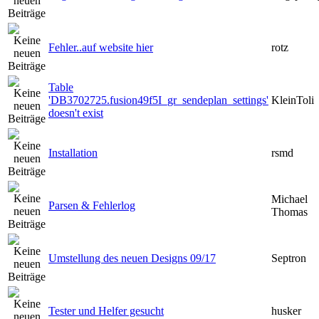
Fehler..auf website hier
rotz
Table
'DB3702725.fusion49f5I_gr_sendeplan_settings'
KleinToli
doesn't exist
Installation
rsmd
Michael
Parsen & Fehlerlog
Thomas
Umstellung des neuen Designs 09/17
Septron
Tester und Helfer gesucht
husker