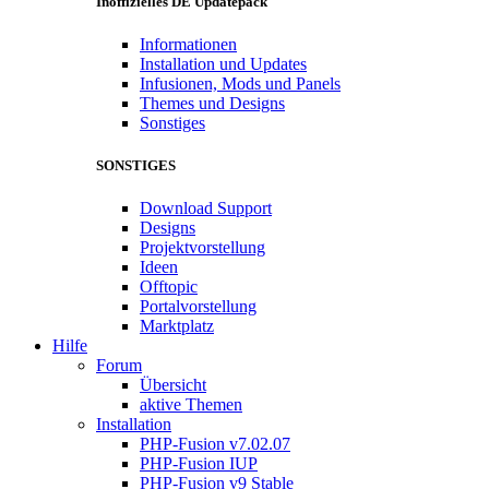
Inoffizielles DE Updatepack
Informationen
Installation und Updates
Infusionen, Mods und Panels
Themes und Designs
Sonstiges
SONSTIGES
Download Support
Designs
Projektvorstellung
Ideen
Offtopic
Portalvorstellung
Marktplatz
Hilfe
Forum
Übersicht
aktive Themen
Installation
PHP-Fusion v7.02.07
PHP-Fusion IUP
PHP-Fusion v9 Stable